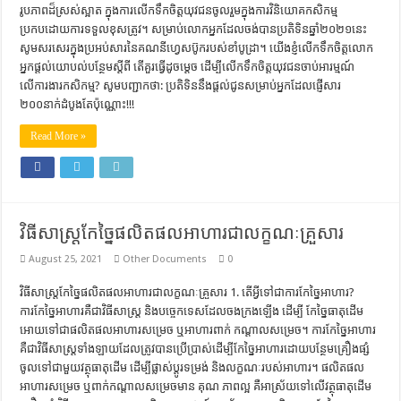
រូបភាពដ៏ស្រស់ស្អាត ក្នុងការលើកទឹកចិត្តយុវជនចូលរួមក្នុងការវិនិយោគកសិកម្ម
ប្រកបដោយការទទួលខុសត្រូវ។ សម្រាប់លោកអ្នកដែលចង់បានប្រតិទិនឆ្នាំ២០២១នេះ
សូមសរសេរក្នុងប្រអប់សារនៃគណនីហ្វេសប៊ូករបស់ខាំបូដ្រា។ យើងខ្ញំលើកទឹកចិត្តលោក
អ្នកផ្តល់យោបល់បន្ថែមស្តីពី តើគួរធ្វើដូចម្តេច ដើម្បីលើកទឹកចិត្តយុវជនចាប់អារម្មណ៍
លើការងារកសិកម្ម? សូមបញ្ជាកថា: ប្រតិទិននឹងផ្តល់ជូនសម្រាប់អ្នកដែលផ្ញើសារ
២០០នាក់ដំបូងតែប៉ុណ្ណោះ!!!
Read More »
វិធីសាស្រ្តកែច្នៃផលិតផលអាហារជាលក្ខណៈគ្រួសារ
August 25, 2021
Other Documents
0
វិធីសាស្រ្តកែច្នៃផលិតផលអាហារជាលក្ខណៈគ្រួសារ 1. តើអ្វីទៅជាការកែច្នៃអាហារ?
ការកែច្នៃអាហារគឺជាវិធីសាស្រ្ត និងបច្ចេកទេសដែលចងក្រងឡើង ដើម្បី កែច្នៃធាតុដើម
អោយទៅជាផលិតផលអាហារសម្រេច ឬអាហារពាក់ កណ្តាលសម្រេច។ ការកែច្នៃអាហារ
គឺជាវិធីសាស្រ្តទាំងឡាយដែលត្រូវបានប្រើប្រាស់ដើម្បីកែច្នៃអាហារដោយបន្ថែមគ្រឿងផ្សំ
ចូលទៅជាមួយវត្ថុធាតុដើម ដើម្បីផ្លាស់ប្តូរទម្រង់ និងលក្ខណៈរបស់អាហារ។ ផលិតផល
អាហារសម្រេច ឬពាក់កណ្តាលសម្រេចមាន គុណ ភាពល្អ គឺអាស្រ័យទៅលើវត្ថុធាតុដើម