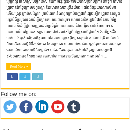
គ្រឿងផ្សំ វិធីសាស្រ្ត បច្ចេកទេស និងការអនុវត្តន៍អនាម័យពេលប្រតិបត្តការ កែច្នៃ។ អាហារ
ត្រូវបានកែច្នៃក្រោមលក្ខខណ្ឌ និងហេតុផលជាច្រើនយ៉ាង។ តាំងពីយូរយារណាស់មក
ហើយ ស្រូវ គ្រាប់សណ្តែក គ្រាប់ពោត និងពពួកគ្រាប់ធញ្ញជាតិផ្សេងទៀត ត្រូវបានសម្ងួត
បន្ទាប់ពីប្រមូលផលដើម្បីរក្សាទុកអោយបានយូរ។ ហេតុផលដ៏ចម្បងបំផុតនៃការកែច្នៃ
អាហារ គឺដើម្បីជួយសម្រួលដល់ប្រព័ន្ធរំលាយអាហារ និងបង្កើនរសជាតិអាហារ។ ជា
ឧទាហរណ៍នៅប្រទេសកម្ពុជា មានជ្រក់ដែលកែច្នៃពីបន្លែស្រស់ផ្លែឈើ។ 2. តើអ្នកដឹង
ទេថា…? បាក់តេរីចូលចិត្តអាហារដែលមានប្រូតេអ៊ីនខ្ពស់ដូចជា សាច់ឆៅ ត្រី សាច់មាន់
និងផលិតផលធ្វើពីទឹកដោះគោ ដែលប្រភេទ អាហារទាំងអស់នេះត្រូវបានចាត់ចូលជាក្រុម
អាហារដែលមានហានិភ័យខ្ពស់។ បាក់តេរីអាចលូតលាស់នៅសីតុណ្ហភាពចន្លោះពី
៥-៦០អង្សាសេ ដែលត្រូវបានគេហៅថា ជាចន្លោះសីតុណ្ហភាព គ្រោះថ្នាក់។ …
Read More »
Follow me on: