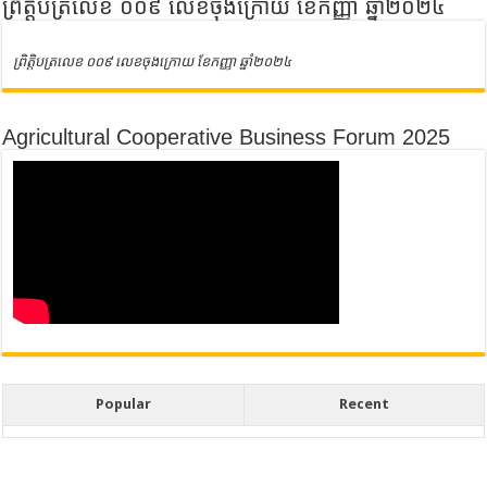
ព្រិត្តិបត្រលេខ ០០៩ លេខចុងក្រោយ ខែកញ្ញា ឆ្នាំ២០២៤
ព្រិត្តិបត្រលេខ ០០៩ លេខចុងក្រោយ ខែកញ្ញា ឆ្នាំ២០២៤
Agricultural Cooperative Business Forum 2025
Popular
Recent