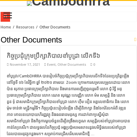
Policy Dialogue on Farmer-Led Innovation Research for Sustainable Transformat
Home
/
Resources
/
Other Documents
CamboDHRRA at the Australia Awards Mekong Fellowship Program 2026
Other Documents
CamboDHRRA Participates in Regional Stakeholder Consultation in Seoul, Repu
កិច្ចប្រជុំក្រុមប្រឹក្សាភិបាលខាំបូដ្រា លើកទី៦
CamboDHRRA Participates in SEEDS Regional Digital Symposium 2026 and Learn
November 17, 2021
Event
,
Other Documents
0
Call for Consultant: Documentation of Agroecology Best Practices
Training on Agroecology and Policy Advocacy through Constructive Engageme
ខាំបូដ្រា/CambDHRRA បានរៀបចំកិច្ចប្រជុំក្រុមប្រឹក្សាភិបាលលើកទី៦ដែលប្រព្រិត្តឡើង
នៅថ្ងៃទី ១៦ ខែវិច្ឆិកា ឆ្នាំ ២០២១ តាមរយៈ Zoom ក្រោមការសម្របសម្រួលដោយ លោក
Training on Group Management for Young Farmer Leaders (YFL)
ប៉ាន សុភាព ប្រធានក្រុមប្រឹក្សាភិបាល និងមានការអញ្ជើញចូលរួមពី លោក ជុំ រិទ្ធី អនុ
Vacancy Announcement | Program Officer
ប្រធានក្រុមប្រឹក្សាភិបាល លោក ណេត សុវណ្ណ ហេរញ្ញិក លោក ម៉ម សម្បត្តិ និង លោក
នួន ទុំ ជាសមាជិកក្រុមប្រឹក្សាភិបាលខាំបូដ្រា លោក ហ៊ឹម នឿន អគ្គលេខាធិការ និង លោក
CamboDHRRA Successfully Concludes Visioning Workshop for Strategic Plan 
ម៉ុម ចាន់ថា មន្រ្តីកម្មវិធី។ កិច្ចប្រជុំនេះរៀបចំឡើង ដើម្បីពិភាក្សា និងចែករំលែកអំពី វឌ្ឍន
CamboDHRRA at the AsiaDHRRA SAP 2026–2030 Workshop
ភាព គោលនយោបាយហិរញ្ញវត្ថុ និងធនធានមនុស្ស ការដាក់ពាក្យស្នើសុំជា
សមាជិកខាំបូដ្រា និងកិច្ចការមួយចំនួនដើម្បីពង្រឹងលក្ខណៈសម្បត្តិរបស់ខាំបូដ្រាអោយបាន
កាន់តែប្រសើរ។ ជាលទ្ធផលនៃកិច្ចប្រជុំ អង្គប្រជុំអបអរសាទរនូវសមិទ្ធិផលរបស់ខាំបូដ្រា
ដែលបានអនុវត្ថកន្លងមក។ សម្រាប់ការជ្រើសរើសសមាជិកថ្មី …